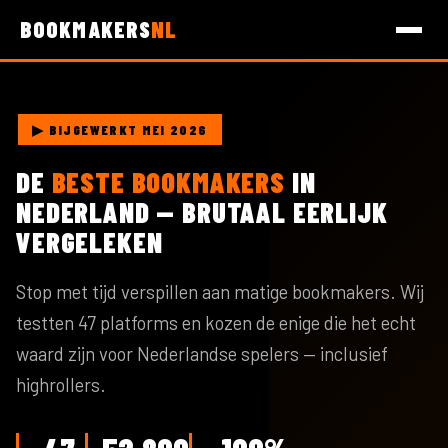
BOOKMAKERS
NL
▶ BIJGEWERKT MEI 2026
DE
BESTE BOOKMAKERS
IN
NEDERLAND — BRUTAAL EERLIJK
VERGELEKEN
Stop met tijd verspillen aan matige bookmakers. Wij
testten 47 platforms en kozen de enige die het echt
waard zijn voor Nederlandse spelers — inclusief
highrollers.