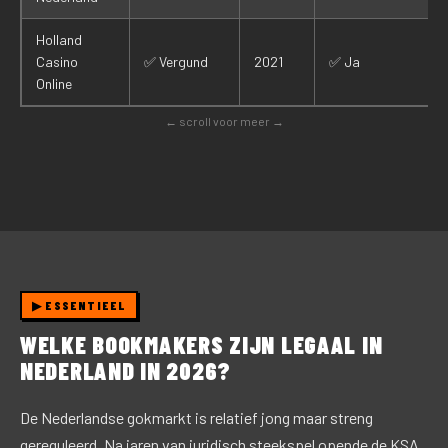
Holland
Casino
✅ Vergund
2021
✅ Ja
Online
← scroll voor meer →
▶ ESSENTIEEL
WELKE BOOKMAKERS ZIJN LEGAAL IN
NEDERLAND IN 2026?
De Nederlandse gokmarkt is relatief jong maar streng
gereguleerd. Na jaren van juridisch steekspel opende de KSA