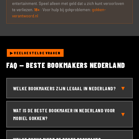
entertainment. Speel alleen met geld dat u zich kunt veroorloven
te verliezen.
18+
· Voor hulp bij gokproblemen:
gokken-
verantwoord.nl
▶ VEELGESTELDE VRAGEN
FAQ — BESTE BOOKMAKERS NEDERLAND
▼
WELKE BOOKMAKERS ZIJN LEGAAL IN NEDERLAND?
WAT IS DE BESTE BOOKMAKER IN NEDERLAND VOOR
▼
MOBIEL GOKKEN?