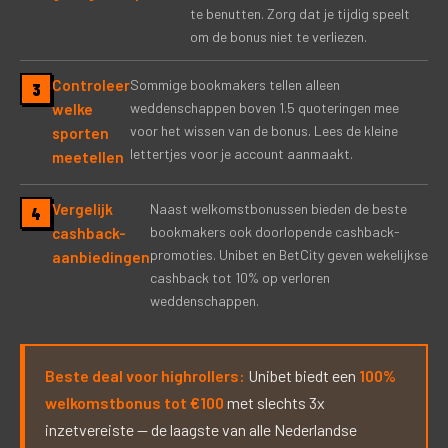
te benutten. Zorg dat je tijdig speelt
om de bonus niet te verliezen.
Controleer
Sommige bookmakers tellen alleen
weddenschappen boven 1.5 quoteringen mee
welke
voor het wissen van de bonus. Lees de kleine
sporten
lettertjes voor je account aanmaakt.
meetellen
Vergelijk
Naast welkomstbonussen bieden de beste
bookmakers ook doorlopende cashback-
cashback-
promoties. Unibet en BetCity geven wekelijkse
aanbiedingen
cashback tot 10% op verloren
weddenschappen.
Beste deal voor highrollers:
Unibet biedt een
100%
welkomstbonus tot €100
met slechts 3x
inzetvereiste — de laagste van alle Nederlandse