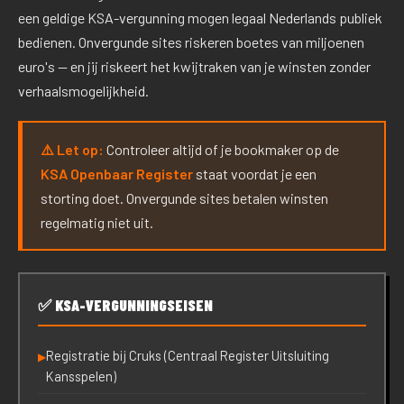
een geldige KSA-vergunning mogen legaal Nederlands publiek
bedienen. Onvergunde sites riskeren boetes van miljoenen
euro's — en jij riskeert het kwijtraken van je winsten zonder
verhaalsmogelijkheid.
⚠️ Let op:
Controleer altijd of je bookmaker op de
KSA Openbaar Register
staat voordat je een
storting doet. Onvergunde sites betalen winsten
regelmatig niet uit.
✅ KSA-VERGUNNINGSEISEN
Registratie bij Cruks (Centraal Register Uitsluiting
Kansspelen)