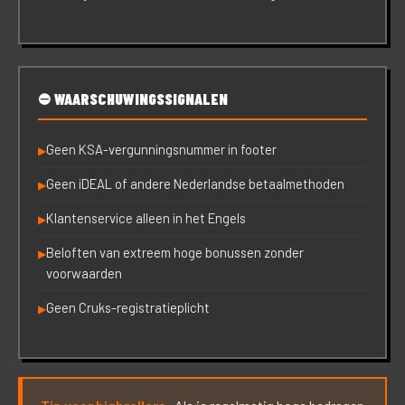
⛔ WAARSCHUWINGSSIGNALEN
Geen KSA-vergunningsnummer in footer
Geen iDEAL of andere Nederlandse betaalmethoden
Klantenservice alleen in het Engels
Beloften van extreem hoge bonussen zonder
voorwaarden
Geen Cruks-registratieplicht