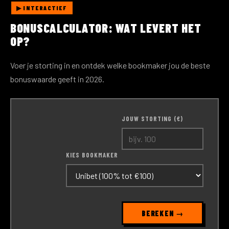
▶ INTERACTIEF
BONUSCALCULATOR: WAT LEVERT HET
OP?
Voer je storting in en ontdek welke bookmaker jou de beste
bonuswaarde geeft in 2026.
JOUW STORTING (€)
KIES BOOKMAKER
BEREKEN →