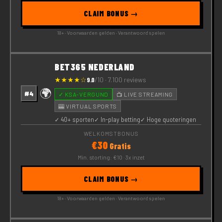
CLAIM BONUS →
18+ · Voorwaarden gelden · Verantwoord spelen
BET365 NEDERLAND
★★★★☆
9.0
/10 · 7.100 reviews
🌍
#4
✓ KSA-VERGUND
📺 LIVE STREAMING
🎰 VIRTUAL SPORTS
✓ 40+ sporten
✓ In-play betting
✓ Hoge quoteringen
WELKOMSTBONUS
€30
Gratis
Min. storting: €10 · 3x inzet
CLAIM BONUS →
18+ · Voorwaarden gelden · Verantwoord spelen