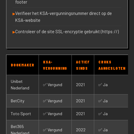
footer
Verifieer het KSA-vergunningsnummer direct op de
KSA-website
Controleer of de site SSL-encryptie gebruikt (https://)
KSA-
ACTIEF
CRUKS
BOOKMAKER
VERGUNNING
SINDS
AANGESLOTEN
Unibet
✅ Vergund
2021
✅ Ja
Nederland
BetCity
✅ Vergund
2021
✅ Ja
Toto Sport
✅ Vergund
2021
✅ Ja
Bet365
✅ Vergund
2022
✅ Ja
Nederland