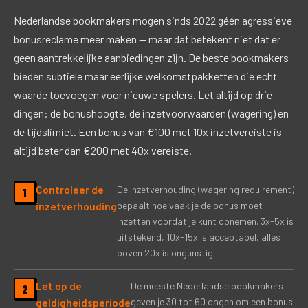
Nederlandse bookmakers mogen sinds 2022 géén agressieve
bonusreclame meer maken — maar dat betekent niet dat er
geen aantrekkelijke aanbiedingen zijn. De beste bookmakers
bieden subtiele maar eerlijke welkomstpakketten die echt
waarde toevoegen voor nieuwe spelers. Let altijd op drie
dingen: de bonushoogte, de inzetvoorwaarden (wagering) en
de tijdslimiet. Een bonus van €100 met 10x inzetvereiste is
altijd beter dan €200 met 40x vereiste.
Controleer de
De inzetverhouding (wagering requirement)
bepaalt hoe vaak je de bonus moet
inzetverhouding
inzetten voordat je kunt opnemen. 3x-5x is
uitstekend, 10x-15x is acceptabel, alles
boven 20x is ongunstig.
Let op de
De meeste Nederlandse bookmakers
geven je 30 tot 60 dagen om een bonus
geldigheidsperiode