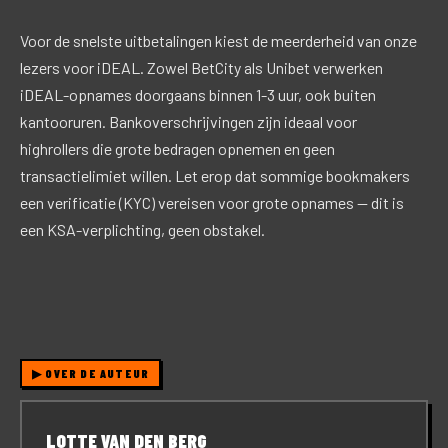
Voor de snelste uitbetalingen kiest de meerderheid van onze
lezers voor iDEAL. Zowel BetCity als Unibet verwerken
iDEAL-opnames doorgaans binnen 1-3 uur, ook buiten
kantooruren. Bankoverschrijvingen zijn ideaal voor
highrollers die grote bedragen opnemen en geen
transactielimiet willen. Let erop dat sommige bookmakers
een verificatie (KYC) vereisen voor grote opnames — dit is
een KSA-verplichting, geen obstakel.
▶ OVER DE AUTEUR
LOTTE VAN DEN BERG