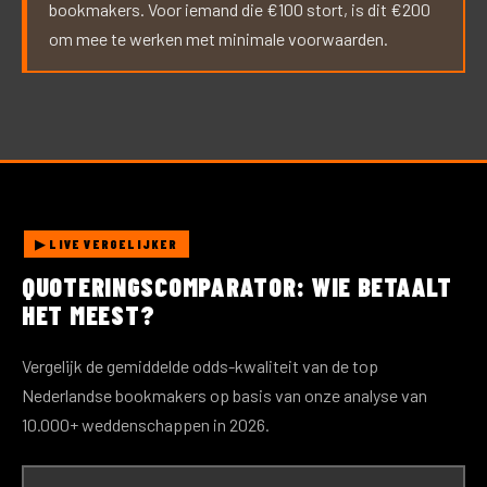
bookmakers. Voor iemand die €100 stort, is dit €200
om mee te werken met minimale voorwaarden.
▶ LIVE VERGELIJKER
QUOTERINGSCOMPARATOR: WIE BETAALT
HET MEEST?
Vergelijk de gemiddelde odds-kwaliteit van de top
Nederlandse bookmakers op basis van onze analyse van
10.000+ weddenschappen in 2026.