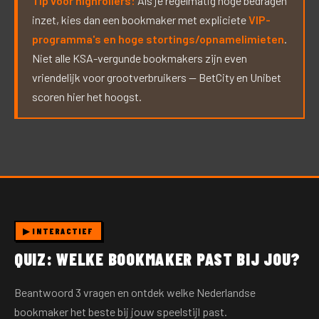
Tip voor highrollers:
Als je regelmatig hoge bedragen
inzet, kies dan een bookmaker met expliciete
VIP-
programma's en hoge stortings/opnamelimieten
.
Niet alle KSA-vergunde bookmakers zijn even
vriendelijk voor grootverbruikers — BetCity en Unibet
scoren hier het hoogst.
▶ INTERACTIEF
QUIZ: WELKE BOOKMAKER PAST BIJ JOU?
Beantwoord 3 vragen en ontdek welke Nederlandse
bookmaker het beste bij jouw speelstijl past.