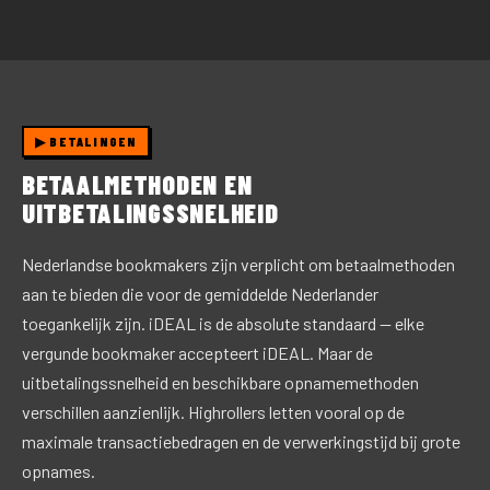
▶ BETALINGEN
BETAALMETHODEN EN
UITBETALINGSSNELHEID
Nederlandse bookmakers zijn verplicht om betaalmethoden
aan te bieden die voor de gemiddelde Nederlander
toegankelijk zijn. iDEAL is de absolute standaard — elke
vergunde bookmaker accepteert iDEAL. Maar de
uitbetalingssnelheid en beschikbare opnamemethoden
verschillen aanzienlijk. Highrollers letten vooral op de
maximale transactiebedragen en de verwerkingstijd bij grote
opnames.