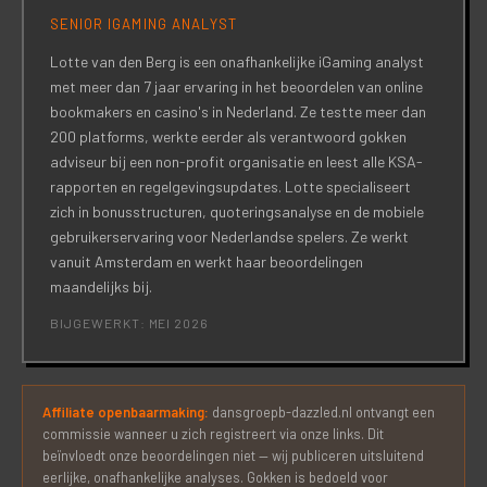
SENIOR IGAMING ANALYST
Lotte van den Berg is een onafhankelijke iGaming analyst
met meer dan 7 jaar ervaring in het beoordelen van online
bookmakers en casino's in Nederland. Ze testte meer dan
200 platforms, werkte eerder als verantwoord gokken
adviseur bij een non-profit organisatie en leest alle KSA-
rapporten en regelgevingsupdates. Lotte specialiseert
zich in bonusstructuren, quoteringsanalyse en de mobiele
gebruikerservaring voor Nederlandse spelers. Ze werkt
vanuit Amsterdam en werkt haar beoordelingen
maandelijks bij.
BIJGEWERKT: MEI 2026
Affiliate openbaarmaking:
dansgroepb-dazzled.nl ontvangt een
commissie wanneer u zich registreert via onze links. Dit
beïnvloedt onze beoordelingen niet — wij publiceren uitsluitend
eerlijke, onafhankelijke analyses. Gokken is bedoeld voor