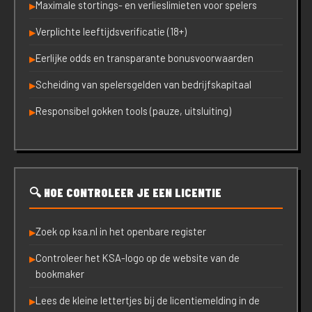
Maximale stortings- en verlieslimieten voor spelers
Verplichte leeftijdsverificatie (18+)
Eerlijke odds en transparante bonusvoorwaarden
Scheiding van spelersgelden van bedrijfskapitaal
Responsibel gokken tools (pauze, uitsluiting)
🔍 HOE CONTROLEER JE EEN LICENTIE
Zoek op ksa.nl in het openbare register
Controleer het KSA-logo op de website van de
bookmaker
Lees de kleine lettertjes bij de licentiemelding in de