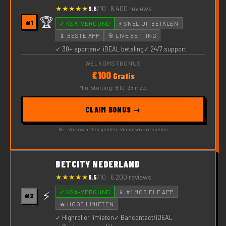
★★★★★
9.8
/10 · 8.400 reviews
🏆
#1
✓ KSA-VERGUND
⚡ SNEL UITBETALEN
📱 BESTE APP
🎯 LIVE BETTING
✓ 30+ sporten
✓ iDEAL betaling
✓ 24/7 support
WELKOMSTBONUS
€100
Gratis
Min. storting: €10 · 3x inzet
CLAIM BONUS →
18+ · Voorwaarden gelden · Verantwoord spelen
BETCITY NEDERLAND
★★★★★
9.5
/10 · 6.200 reviews
⚡
✓ KSA-VERGUND
📱 #1 MOBIELE APP
#2
🔥 HOGE LIMIETEN
✓ Highroller limieten
✓ Bancontact/iDEAL