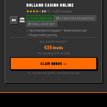
HOLLAND CASINO ONLINE
★★★★☆
8.8
/10 · 4.300 reviews
🏛️
✓ KSA-VERGUND
🏆 STAATSGEGARANDEERD
#5
💳 IDEAL & SOFORT
✓ Sportweddenschappen
✓ Nederlandse taal
✓ Responsible gaming
WELKOMSTPAKKET
€25
Gratis
Min. storting: €10 · 5x inzet
CLAIM BONUS →
18+ · Voorwaarden gelden · Verantwoord spelen