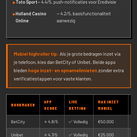
Toto Sport
— 4.4/5, push-notificaties voor Eredivisie
Holland Casino
— 4.2/5, basisfunctionaliteit
Online
aanwezig
Mobiel highroller tip:
Als je grote bedragen inzet via
je telefoon, kies dan BetCity of Unibet. Beide apps
bieden
hoge inzet- en opnamelimieten
zonder extra
verificatiestappen voor vaste klanten.
APP
LIVE
MAX INZET
BOOKMAKER
N
SCORE
BETTING
MOBIEL
BetCity
⭐ 4.8/5
✅ Volledig
€50.000
✅
Unibet
⭐ 4.7/5
✅ Volledig
€25.000
✅