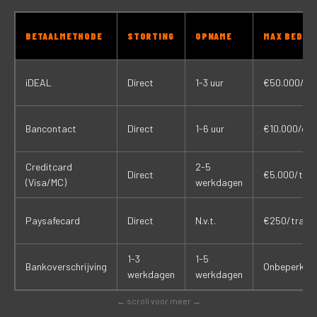
BETAALMETHODE
STORTING
OPNAME
MAX BEDRA
iDEAL
Direct
1-3 uur
€50.000/da
Bancontact
Direct
1-6 uur
€10.000/da
Creditcard
2-5
Direct
€5.000/tran
(Visa/MC)
werkdagen
Paysafecard
Direct
N.v.t.
€250/transa
1-3
1-5
Bankoverschrijving
Onbeperkt
werkdagen
werkdagen
← scroll voor meer →